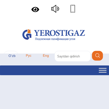
Рус
Eng
Oʻzb