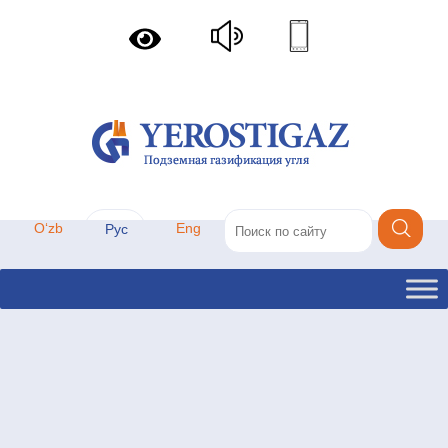
Oʻzb
Eng
Рус