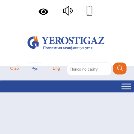
Oʻzb
Eng
Рус