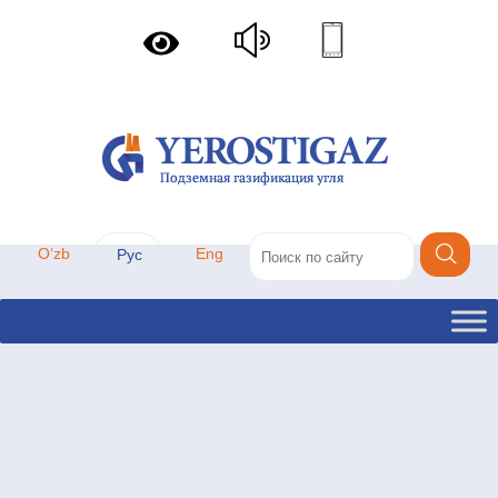
Oʻzb
Eng
Рус