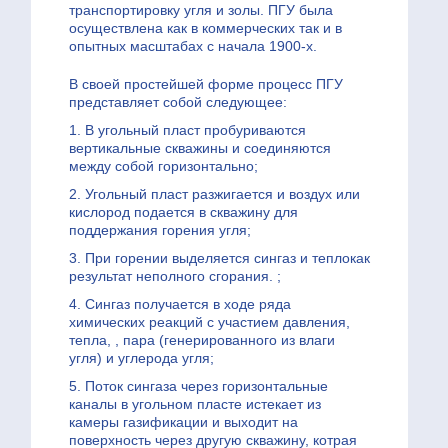
транспортировку угля и золы. ПГУ была
осуществлена как в коммерческих так и в
опытных масштабах с начала 1900-х.
В своей простейшей форме процесс ПГУ
представляет собой следующее:
1. В угольный пласт пробуриваются
вертикальные скважины и соединяются
между собой горизонтально;
2. Угольный пласт разжигается и воздух или
кислород подается в скважину для
поддержания горения угля;
3. При горении выделяется сингаз и теплокак
результат неполного сгорания. ;
4. Сингаз получается в ходе ряда
химических реакций с участием давления,
тепла, , пара (генерированного из влаги
угля) и углерода угля;
5. Поток сингаза через горизонтальные
каналы в угольном пласте истекает из
камеры газификации и выходит на
поверхность через другую скважину, котрая