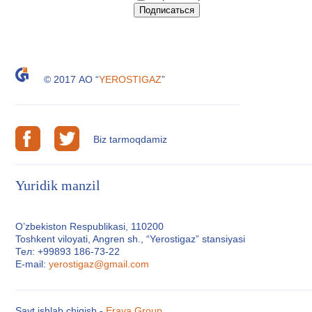
© 2017 АО “
YEROSTIGAZ
”
Biz tarmoqdamiz
Yuridik manzil
O’zbekiston Respublikasi, 110200
Toshkent viloyati, Angren sh., “Yerostigaz” stansiyasi
Тел: +99893 186-73-22
E-mail:
yerostigaz@gmail.com
Sayt ishlab chiqish -
Erava Group