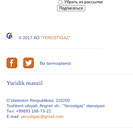
Убрать из рассылки
© 2017 АО “
YEROSTIGAZ
”
Biz tarmoqdamiz
Yuridik manzil
O’zbekiston Respublikasi, 110200
Toshkent viloyati, Angren sh., “Yerostigaz” stansiyasi
Тел: +99893 186-73-22
E-mail:
yerostigaz@gmail.com