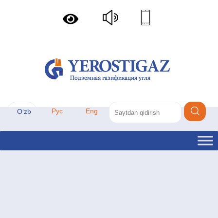
Рус
Eng
Oʻzb