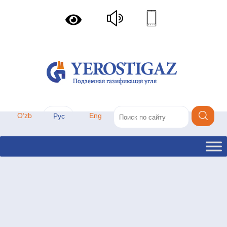
Oʻzb
Eng
Рус