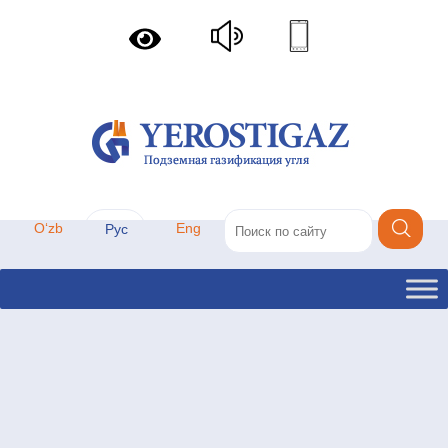
Oʻzb
Eng
Рус