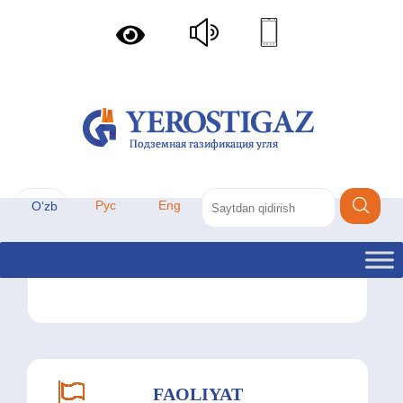
Рус
Eng
Oʻzb
Ijtimoiy soha
FAOLIYAT