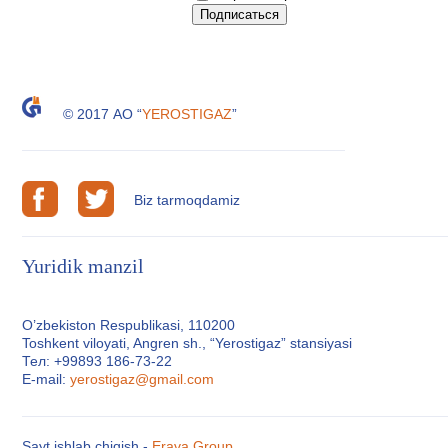
© 2017 АО “
YEROSTIGAZ
”
Biz tarmoqdamiz
Yuridik manzil
O’zbekiston Respublikasi, 110200
Toshkent viloyati, Angren sh., “Yerostigaz” stansiyasi
Тел: +99893 186-73-22
E-mail:
yerostigaz@gmail.com
Sayt ishlab chiqish -
Erava Group