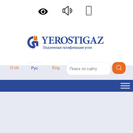
Oʻzb
Eng
Рус