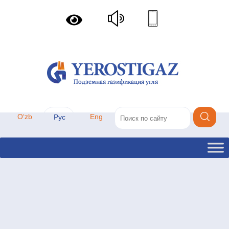
Oʻzb
Eng
Рус