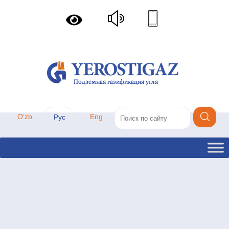
Oʻzb
Eng
Рус