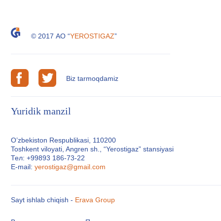
© 2017 АО “
YEROSTIGAZ
”
Biz tarmoqdamiz
Yuridik manzil
O’zbekiston Respublikasi, 110200
Toshkent viloyati, Angren sh., “Yerostigaz” stansiyasi
Тел: +99893 186-73-22
E-mail:
yerostigaz@gmail.com
Sayt ishlab chiqish -
Erava Group