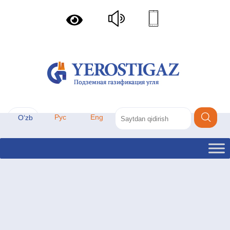
Рус
Eng
Oʻzb