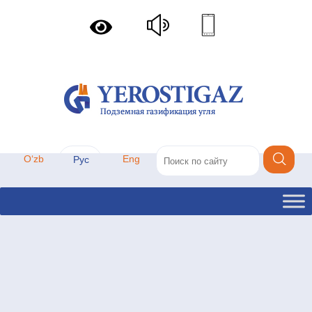
Oʻzb
Eng
Рус